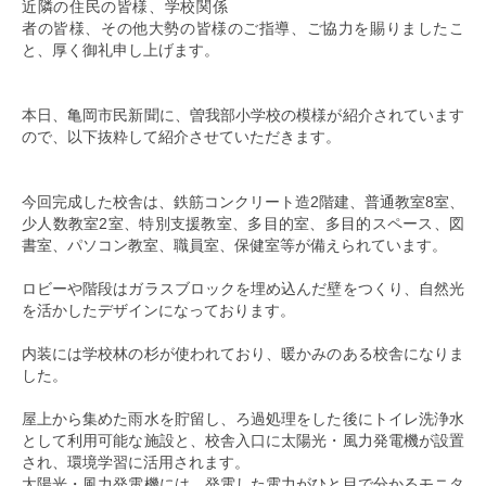
近隣の住民の皆様、学校関係
者の皆様、その他大勢の皆様のご指導、ご協力を賜りましたこ
と、厚く御礼申し上げます。
本日、亀岡市民新聞に、曽我部小学校の模様が紹介されています
ので、以下抜粋して紹介させていただきます。
今回完成した校舎は、鉄筋コンクリート造2階建、普通教室8室、
少人数教室2室、特別支援教室、多目的室、多目的スペース、図
書室、パソコン教室、職員室、保健室等が備えられています。
ロビーや階段はガラスブロックを埋め込んだ壁をつくり、自然光
を活かしたデザインになっております。
内装には学校林の杉が使われており、暖かみのある校舎になりま
した。
屋上から集めた雨水を貯留し、ろ過処理をした後にトイレ洗浄水
として利用可能な施設と、校舎入口に太陽光・風力発電機が設置
され、環境学習に活用されます。
太陽光・風力発電機には、発電した電力がひと目で分かるモニタ