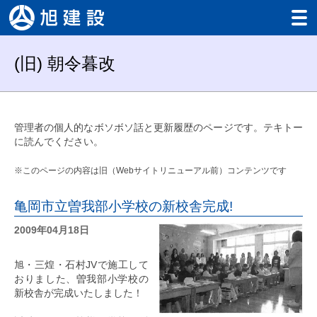
Home
(旧) 朝令暮改
Works
工事実績
Careers
管理者の個人的なボソボソ話と更新履歴のページです。テキトー
採用情報
に読んでください。
About us
会社案内
※このページの内容は旧（Webサイトリニューアル前）コンテンツです
Contact us
お問い合わせ
亀岡市立曽我部小学校の新校舎完成!
Facebook
2009年04月18日
Instagram
旭・三煌・石村JVで施工して
おりました、曽我部小学校の
新校舎が完成いたしました！