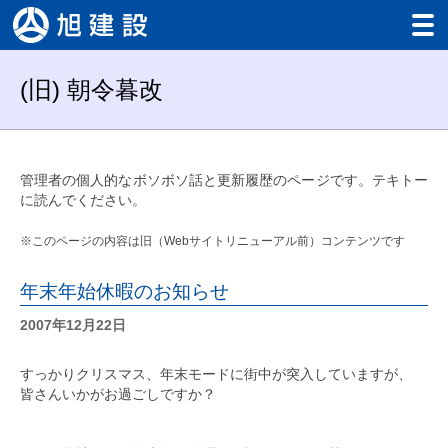
Home
(旧) 朝令暮改
Works
工事実績
Careers
管理者の個人的なボソボソ話と更新履歴のページです。テキトー
採用情報
に読んでください。
About us
会社案内
※このページの内容は旧（Webサイトリニューアル前）コンテンツです
Contact us
お問い合わせ
年末年始休暇のお知らせ
Facebook
2007年12月22日
Instagram
すっかりクリスマス、年末モードに街中が突入していますが、
皆さんいかがお過ごしですか？