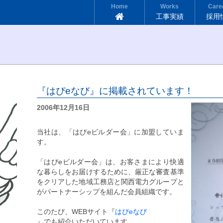
Home
Works
Care
工事実績
採用
『はぴeなび』に掲載されています！
2006年12月16日
当社は、「はぴeビルダー会」に加盟していま
す。
「はぴeビルダー会」は、お客さまにより快適
な暮らしをお届けするために、厳正な審査基準
をクリアした地域工務店と関西電力グループと
がパートナーシップを組んだ会員組織です。
このたび、WEBサイト『
はぴeなび
』でも紹介いただいています。