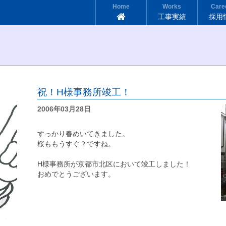
Home
Works
Care
工事実績
採用
祝！H様事務所竣工！
2006年03月28日
すっかり春めいてきました。
桜ももうすぐ？ですね。
H様事務所が京都市北区において竣工しました！
おめでとうございます。