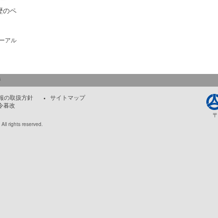
歴のペ
。
ーアル
ジ
報の取扱方針
サイトマップ
朝令暮改
〒
All rights reserved.